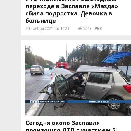
переходе в Заславле «Мазда»
сбила подростка. Девочка в
больнице
20 ноября 2021 г. в 10:23
5043
0
Сегодня около Заславля
произошло ДТП с участием 5