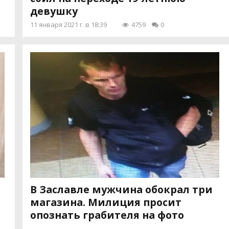
девушку
11 января 2021 г. в 18:39
4759
0
В Заславле мужчина обокрал три
магазина. Милиция просит
опознать грабителя на фото