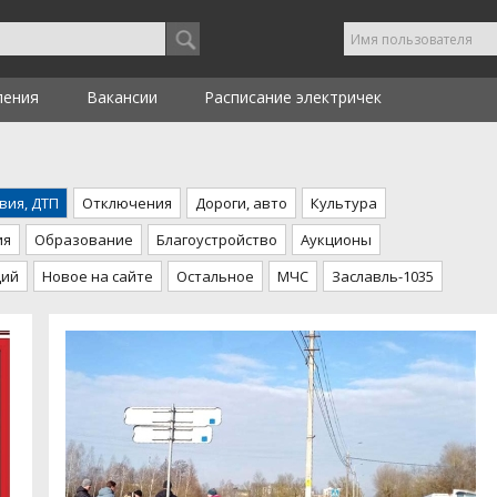
ления
Вакансии
Расписание электричек
вия, ДТП
Отключения
Дороги, авто
Культура
ия
Образование
Благоустройство
Аукционы
ций
Новое на сайте
Остальное
МЧС
Заславль-1035