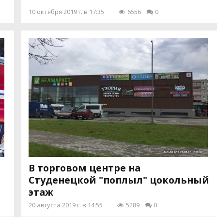
10 октября 2019 г. в 17:35
6556
0
В торговом центре на
Студенецкой "поплыл" цокольный
этаж
20 августа 2019 г. в 14:55
5289
0