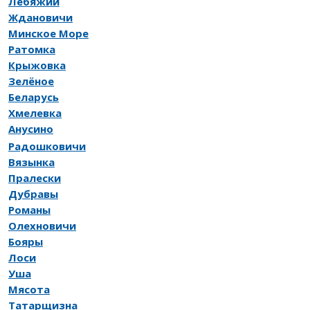
Лебяжий
Ждановичи
Минское Море
Ратомка
Крыжовка
Зелёное
Беларусь
Хмелевка
Анусино
Радошковичи
Вязынка
Пралески
Дубравы
Романы
Олехновичи
Бояры
Лоси
Уша
Мясота
Татарщизна