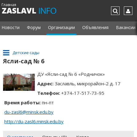
Главная
Новости
Форум
Организации
Объявления
Вакансии
Детские сады
Ясли-сад № 6
ДУ «Ясли-сад № 6 «Родничок»
Адрес:
Заславль, микрорайон-2 д. 17
Телефон:
+374-17-517-73-95
Время работы:
пн-пт
du-zasl6@minsk.edu.by
http://du-zasl6.minsk.edu.by