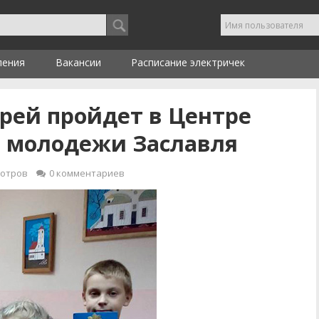
ления
Вакансии
Расписание электричек
рей пройдет в Центре
и молодежи Заславля
мотров
0
комментариев