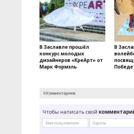
В Заславле прошёл
В Засл
конкурс молодых
волейб
дизайнеров «КреАрт» от
посвящ
Марк Формэль
Победе
0 Комментариев
Чтобы написать свой
комментари