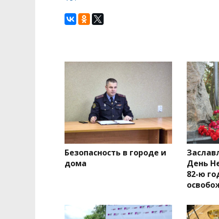
Безопасность в городе и
Заслав
дома
День Н
82-ю г
освобо