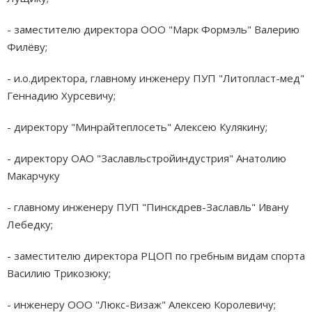
- заместителю директора ООО "Марк Формэль" Валерию
Филёву;
- и.о.директора, главному инженеру ПУП "Литопласт-мед"
Геннадию Хурсевичу;
- директору "Минрайтеплосеть" Алексею Кулякину;
- директору ОАО "Заславльстройиндустрия" Анатолию
Макарчуку
- главному инженеру ПУП "Пинскдрев-Заславль" Ивану
Лебедку;
- заместителю директора РЦОП по гребным видам спорта
Василию Трикозюку;
- инженеру ООО "Люкс-Визаж" Алексею Королевичу;