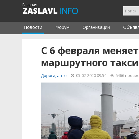
Главная
Новости
Форум
Организации
Объяв
С 6 февраля меняе
маршрутного такси
Дороги, авто
05-02-2020 09:54
6466
просм