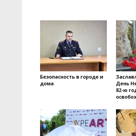
Безопасность в городе и
Заслав
дома
День Н
82-ю г
освобо