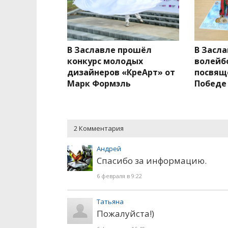
В Заславле прошёл
В Засл
конкурс молодых
волейб
дизайнеров «КреАрт» от
посвящ
Марк Формэль
Победе
2 Комментария
Андрей
Спасибо за информацию.
6 февраля в 9:22
Татьяна
Пожалуйста!)