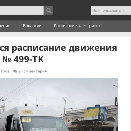
ления
Вакансии
Расписание электричек
тся расписание движения
 № 499-ТК
отров
2
комментария