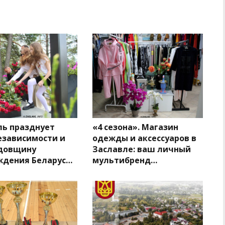
ль празднует
«4 сезона». Магазин
езависимости и
одежды и аксессуаров в
одовщину
Заславле: ваш личный
ждения Беларус…
мультибренд…