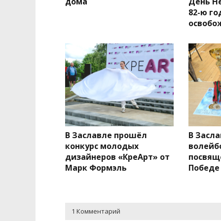
дома
День Н
82-ю г
освобо
В Заславле прошёл
В Засл
конкурс молодых
волейб
дизайнеров «КреАрт» от
посвящ
Марк Формэль
Победе
1 Комментарий