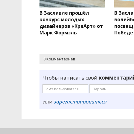
В Заславле прошёл
В Засл
конкурс молодых
волейб
дизайнеров «КреАрт» от
посвящ
Марк Формэль
Победе
0 Комментариев
Чтобы написать свой
комментари
или
зарегистрироваться