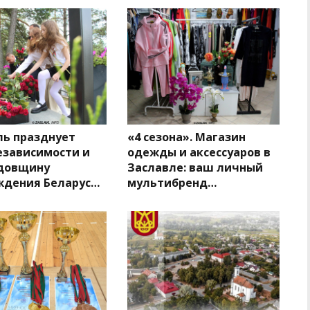
ль празднует
«4 сезона». Магазин
езависимости и
одежды и аксессуаров в
одовщину
Заславле: ваш личный
ждения Беларус…
мультибренд…