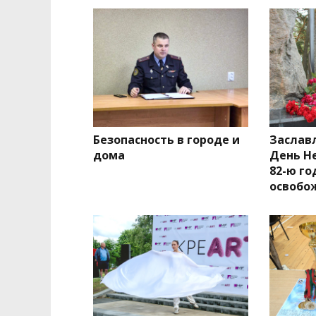
Безопасность в городе и
Заслав
дома
День Н
82-ю г
освобо