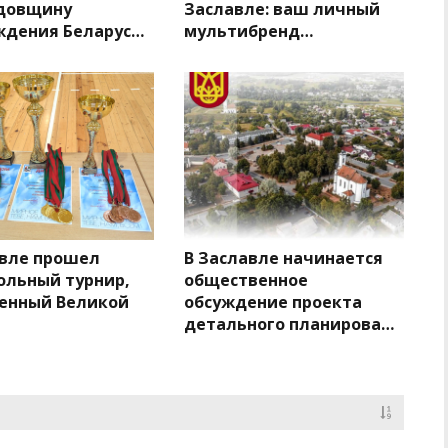
одовщину
Заславле: ваш личный
ждения Беларус…
мультибренд…
авле прошел
В Заславле начинается
ольный турнир,
общественное
енный Великой
обсуждение проекта
детального планирован…