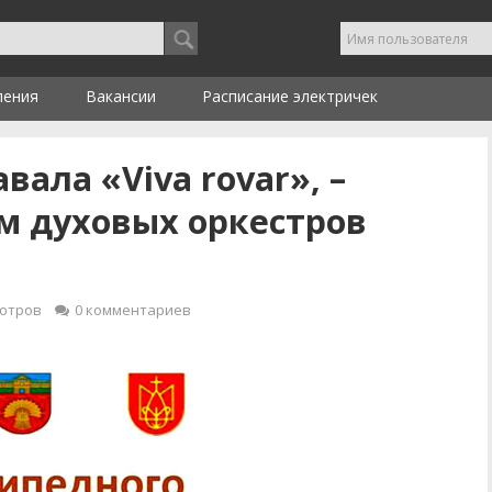
ления
Вакансии
Расписание электричек
ала «Viva rovar», –
 духовых оркестров
отров
0
комментариев