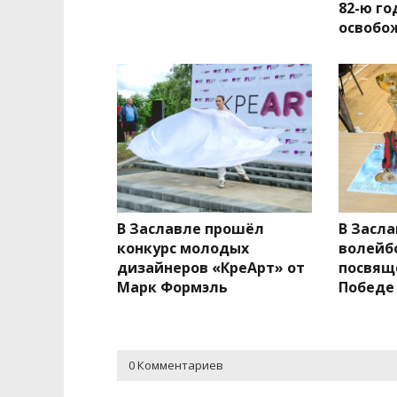
82-ю г
освобо
В Заславле прошёл
В Засл
конкурс молодых
волейб
дизайнеров «КреАрт» от
посвящ
Марк Формэль
Победе
0 Комментариев