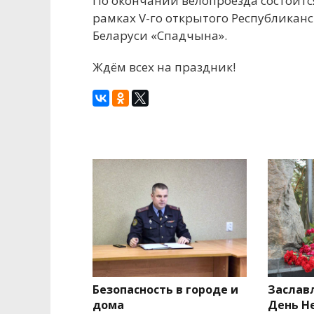
По окончании велопроезда состоится
рамках V-го открытого Республиканс
Беларуси «Спадчына».
Ждём всех на праздник!
Безопасность в городе и
Заслав
дома
День Н