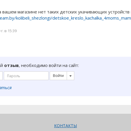
а вашем магазине нет таких детских укачивающих устройств
ream.by/kolibeli_shezlongi/detskoe_kreslo_kachalka_4moms_ma
г. в 15:39
ой
отзыв
, необходимо войти на сайт:
Войти
аться
КОНТАКТЫ