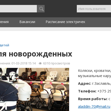
ления
Вакансии
Расписание электричек
 детей
ля новорожденных
ения: 01-03-2018 15:14
6310 просмотров
Коляски, кроватки
музыкальные кару
Адрес:
г.Заславль
Телефон:
+375 2
Время работы:
с
аladdin-70@mail.ru