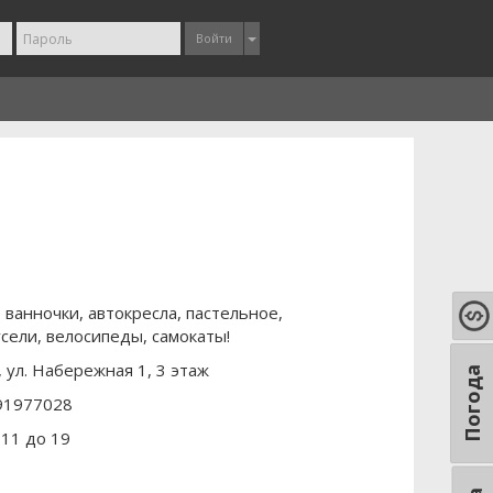
Войти
, ванночки, автокресла, пастельное,
сели, велосипеды, самокаты!
, ул. Набережная 1, 3 этаж
Погода
91977028
 11 до 19