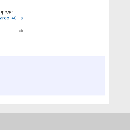
 вроде
maroo_40__s