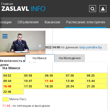
Главная
изации
Объявления
Вакансии
Расписание электричек
Пралески
Обновлено
20 Октября 2022 04:00
по данным
rasp.yandex.by
На Минск
На Молодечно
Безопасность в городе и
Заславль празднует День
«4 с
дома
Независимости и 82-ю
одеж
На Минск
годовщину освобождения
Засл
Беларус…
мул
04:52
05:58
06:30
07:38
08:25
09:44
10:47
11:44
13:49
15:44
16:48
17:35
18:20
20:34
21:20
22:46
Минск-Пасс.
11:44
-
по пятницам и выходным