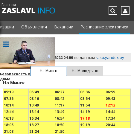
Главная
изации
Объявления
Вакансии
Расписание электричек
Крыжовка
Обновлено
20 Октября 2022 04:00
по данным
rasp.yandex.by
На Минск
На Молодечно
Безопасность в городе и
Заславль празднует День
«4 с
дома
Независимости и 82-ю
одеж
На Минск
годовщину освобождения
Засл
Беларус…
мул
05:19
05:49
06:27
06:36
06:59
07:35
08:16
08:42
08:54
09:43
10:14
10:49
11:17
11:54
12:12
12:44
13:14
13:49
14:19
14:44
16:13
16:34
16:54
17:18
17:34
18:05
18:27
18:50
19:19
20:44
21:03
21:24
21:50