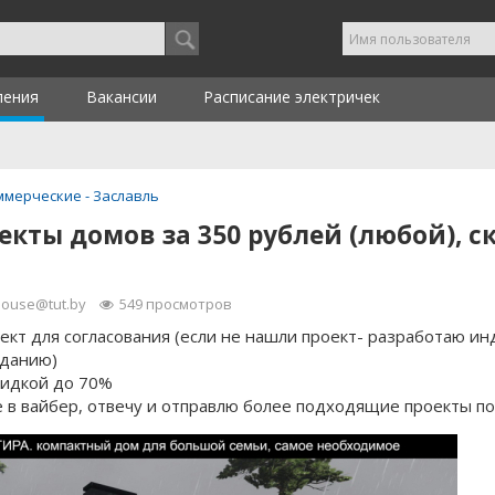
ления
Вакансии
Расписание электричек
ммерческие -
Заславль
екты домов за 350 рублей (любой), с
ouse@tut.by
549
просмотров
ект для согласования (если не нашли проект- разработаю и
аданию)
кидкой до 70%
 в вайбер, отвечу и отправлю более подходящие проекты по