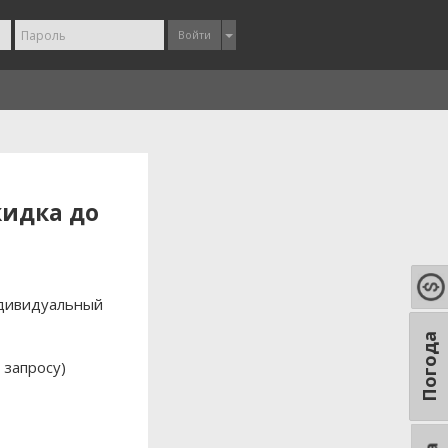
Войти
кидка до
ндивидуальный
Погода
 запросу)