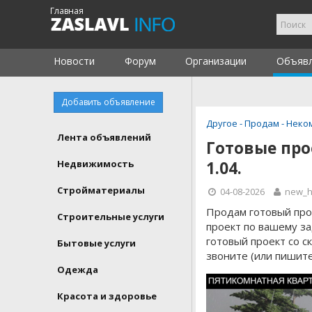
Главная
Новости
Форум
Организации
Объяв
Добавить объявление
Другое - Продам -
Неко
Лента объявлений
Готовые про
Недвижимость
1.04.
Стройматериалы
04-08-2026
new_h
Продам готовый про
Строительные услуги
проект по вашему з
готовый проект со с
Бытовые услуги
звоните (или пишите
Одежда
Красота и здоровье