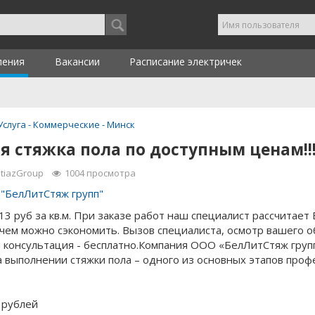
ления
Вакансии
Расписание электричек
Услуга -
Коммерческие -
Минск
я стяжка пола по доступным ценам!!
StiazGroup
1004
просмотра
"БелЛитСтяж групп"
13 руб за кв.м. При заказе работ наш специалист рассчитает 
а чем можно сэкономить. Вызов специалиста, осмотр вашего о
и консультация - бесплатно.Компания OOO «БелЛитСтяж груп
 выполнении стяжки пола – одного из основных этапов проф
 рублей