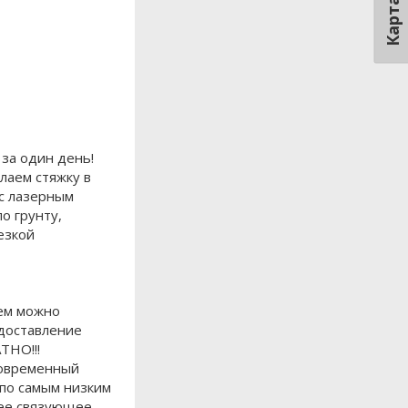
Карта
 за один день!
лаем стяжку в
 с лазерным
о грунту,
езкой
чем можно
едоставление
ТНО!!!
современный
 по самым низким
ее связующее,