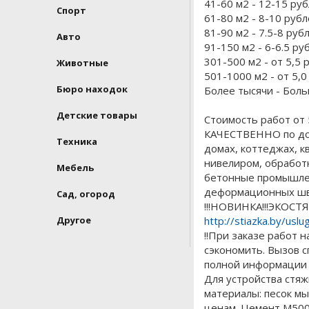
41-60 м2 - 12-15 ру
Спорт
61-80 м2 - 8-10 руб
81-90 м2 - 7.5-8 руб
Авто
91-150 м2 - 6-6.5 ру
301-500 м2 - от 5,5 
Животные
501-1000 м2 - от 5,0
Бюро находок
Более тысячи - Бол
Детские товары
Стоимость работ от 
КАЧЕСТВЕННО по дос
Техника
домах, коттеджах, к
нивелиром, обработк
Мебель
бетонные промышлен
деформационных шв
Сад, огород
!!!НОВИНКА!!!ЭКОСТЯ
Другое
http://stiazka.by/uslu
!!При заказе работ 
сэкономить. Вызов с
полной информации 
Для устройства стя
материалы: песок мы
ценам. Цемент М500