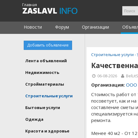
Главная
Новости
Форум
Организации
Объяв
Добавить объявление
Строительные услуги - 
Лента объявлений
Качественна
Недвижимость
06-08-2026
BelLit
Стройматериалы
Организация:
ООО 
Стоимость работ от 
Строительные услуги
посоветует, как и н
составление сметы 
Бытовые услуги
специализируется на
Одежда
ремонта.
Красота и здоровье
Менее 40 м2 - От 12