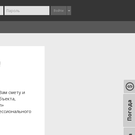
Войти
!
Вам смету и
бъекта,
Погода
п»
ессионального