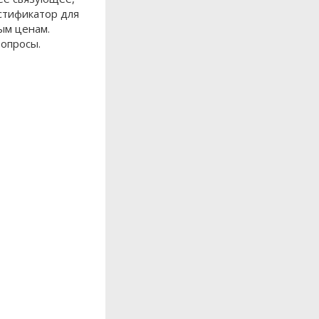
стификатор для
ым ценам.
вопросы.