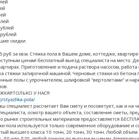
блей
лей
лей
блей
рублей
 рублей
ьшие скидки
5 руб за кв.м. Стяжка пола в Вашем доме, коттедже, квартире
тупным ценам! бесплатный выезд специалиста на место. Де
вартирах. Приготовление и подача раствора насосом, работа
а стяжки затирочной машиной. Черновые стяжки из бетона п
ные полы с упрочнителем, шлифовкой "вертолетами" и нар
ов.
ЖКА!!!ТОЛЬКО У НАС!!!
gi/styazhka-pola/
наш специалист рассчитает Вам смету и посоветует, как и на 
пециалиста, осмотр вашего объекта, составление сметы, пр
о рынке строительных материалов предоставляется БЕСПЛА
жки пола используется только современное оборудование и 
тый высшего класса 10 тонн, 20 тонн, 30 тонн. Любой объем
, Д0 или Д20, любой тоннаж по выгодным ценам. Армирующ